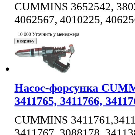
CUMMINS 3652542, 38020
4062567, 4010225, 4062
10 000
Уточнить у менеджера
Насос-форсунка CUMMI
3411765, 3411766, 34117
CUMMINS 3411761,34117
3411767, 3088178, 34113