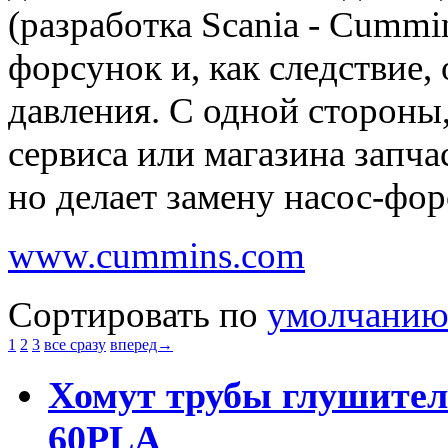
(разработка Scania - Cummi
форсунок и, как следствие,
давления. С одной стороны,
сервиса или магазина запч
но делает замену насос-фо
www.cummins.com
Сортировать по
умолчани
1
2
3
все сразу
вперед→
Хомут трубы глушителя
60PLA