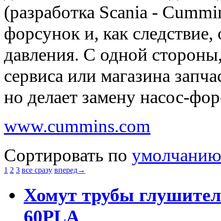
(разработка Scania - Cummi
форсунок и, как следствие,
давления. С одной стороны,
сервиса или магазина запч
но делает замену насос-фо
www.cummins.com
Сортировать по
умолчани
1
2
3
все сразу
вперед→
Хомут трубы глушителя
60PLA