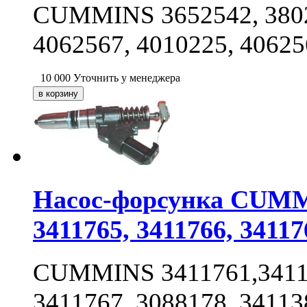
CUMMINS 3652542, 38020
4062567, 4010225, 4062
10 000
Уточнить у менеджера
Насос-форсунка CUMMI
3411765, 3411766, 34117
CUMMINS 3411761,34117
3411767, 3088178, 34113