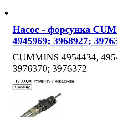
Насос - форсунка CUMM
4945969; 3968927; 3976
CUMMINS 4954434, 49548
3976370; 3976372
19 000,00
Уточнить у менеджера