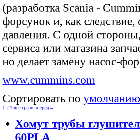
(разработка Scania - Cummi
форсунок и, как следствие,
давления. С одной стороны,
сервиса или магазина запч
но делает замену насос-фо
www.cummins.com
Сортировать по
умолчани
1
2
3
все сразу
вперед→
Хомут трубы глушителя
60PLA