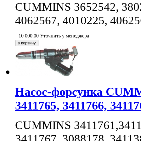
CUMMINS 3652542, 38020
4062567, 4010225, 4062
10 000,00
Уточнить у менеджера
Насос-форсунка CUMMI
3411765, 3411766, 34117
CUMMINS 3411761,34117
3411767, 3088178, 34113