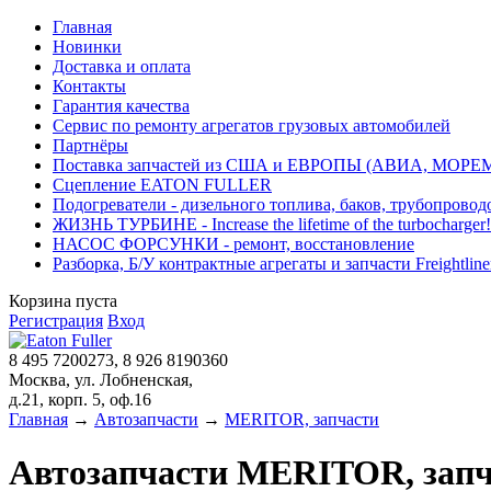
Главная
Новинки
Доставка и оплата
Контакты
Гарантия качества
Сервис по ремонту агрегатов грузовых автомобилей
Партнёры
Поставка запчастей из США и ЕВРОПЫ (АВИА, МОРЕ
Сцепление EATON FULLER
Подогреватели - дизельного топлива, баков, трубопровод
ЖИЗНЬ ТУРБИНЕ - Increase the lifetime of the turbocharger!
НАСОС ФОРСУНКИ - ремонт, восстановление
Разборка, Б/У контрактные агрегаты и запчасти Freightliner, 
Корзина пуста
Регистрация
Вход
8 495 7200273, 8 926 8190360
Москва, ул. Лобненская,
д.21, корп. 5, оф.16
Главная
→
Автозапчасти
→
MERITOR, запчасти
Автозапчасти MERITOR, запч