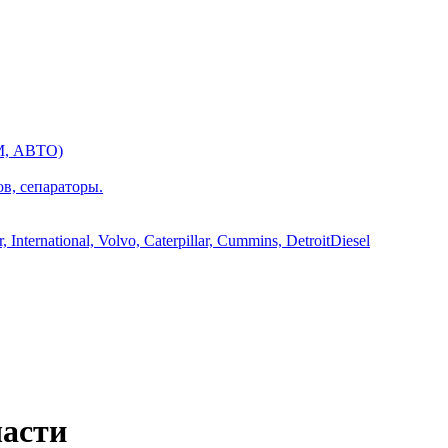
М, АВТО)
ов, сепараторы.
International, Volvo, Caterpillar, Cummins, DetroitDiesel
асти