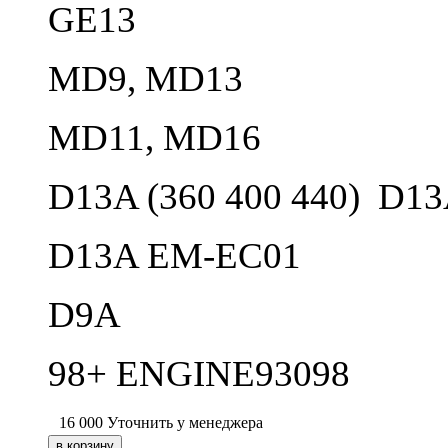
GE13
MD9, MD13
MD11, MD16
D13A (360 400 440) D
D13A EM-EC01
D9A
98+ ENGINE93098
16 000
Уточнить у менеджера