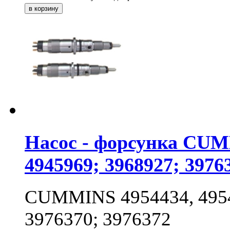
Насос - форсунка CUMM
4945969; 3968927; 3976
CUMMINS 4954434, 49548
3976370; 3976372