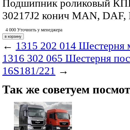
Подшипник роликовый КПП
30217J2 конич MAN, DAF, R
4 000
Уточнить у менеджера
←
1315 202 014 Шестерня 
1316 302 065 Шестерня по
16S181/221
→
Так же советуем посмо