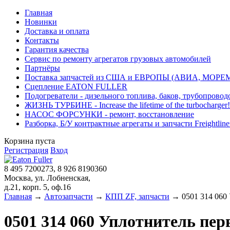
Главная
Новинки
Доставка и оплата
Контакты
Гарантия качества
Сервис по ремонту агрегатов грузовых автомобилей
Партнёры
Поставка запчастей из США и ЕВРОПЫ (АВИА, МОРЕ
Сцепление EATON FULLER
Подогреватели - дизельного топлива, баков, трубопровод
ЖИЗНЬ ТУРБИНЕ - Increase the lifetime of the turbocharger!
НАСОС ФОРСУНКИ - ремонт, восстановление
Разборка, Б/У контрактные агрегаты и запчасти Freightliner, 
Корзина пуста
Регистрация
Вход
8 495 7200273, 8 926 8190360
Москва, ул. Лобненская,
д.21, корп. 5, оф.16
Главная
→
Автозапчасти
→
КПП ZF, запчасти
→ 0501 314 060 
0501 314 060 Уплотнитель пер