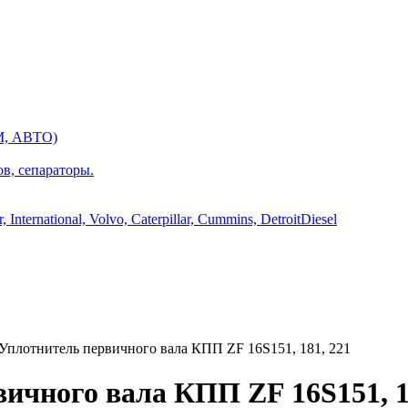
М, АВТО)
ов, сепараторы.
International, Volvo, Caterpillar, Cummins, DetroitDiesel
Уплотнитель первичного вала КПП ZF 16S151, 181, 221
вичного вала КПП ZF 16S151, 1