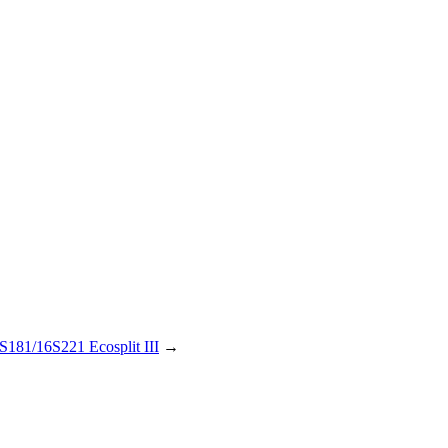
81/16S221 Ecosplit III
→