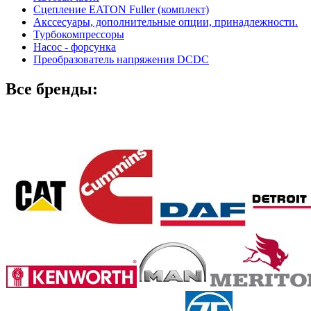
Сцепление EATON Fuller (комплект)
Акссесуары, дополнительные опции, принадлежности.
Турбокомпрессоры
Насос - форсунка
Преобразователь напряжения DCDC
Все бренды: