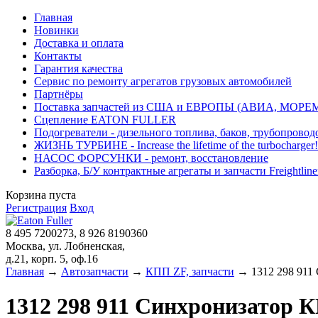
Главная
Новинки
Доставка и оплата
Контакты
Гарантия качества
Сервис по ремонту агрегатов грузовых автомобилей
Партнёры
Поставка запчастей из США и ЕВРОПЫ (АВИА, МОРЕ
Сцепление EATON FULLER
Подогреватели - дизельного топлива, баков, трубопровод
ЖИЗНЬ ТУРБИНЕ - Increase the lifetime of the turbocharger!
НАСОС ФОРСУНКИ - ремонт, восстановление
Разборка, Б/У контрактные агрегаты и запчасти Freightliner, 
Корзина пуста
Регистрация
Вход
8 495 7200273, 8 926 8190360
Москва, ул. Лобненская,
д.21, корп. 5, оф.16
Главная
→
Автозапчасти
→
КПП ZF, запчасти
→ 1312 298 911 
1312 298 911 Синхронизатор К