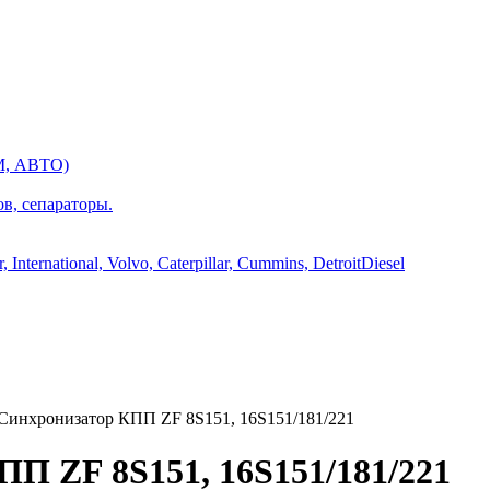
М, АВТО)
ов, сепараторы.
International, Volvo, Caterpillar, Cummins, DetroitDiesel
Синхронизатор КПП ZF 8S151, 16S151/181/221
ПП ZF 8S151, 16S151/181/221