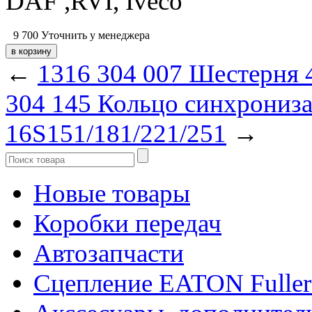
DAF ,RVI, Iveco
9 700
Уточнить у менеджера
←
1316 304 007 Шестерня 
304 145 Кольцо синхрониз
16S151/181/221/251
→
Новые товары
Коробки передач
Автозапчасти
Сцепление EATON Fuller