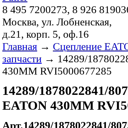
8 495 7200273, 8 926 81903
Москва, ул. Лобненская,
д.21, корп. 5, оф.16
Главная
→
Сцепление EATON
запчасти
→ 14289/18780228
430MM RVI5000677285
14289/1878022841/80
EATON 430MM RVI50
Арт.14289/1878022841/807