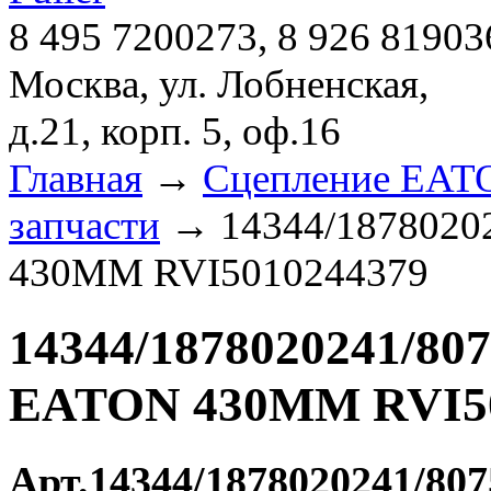
8 495 7200273, 8 926 81903
Москва, ул. Лобненская,
д.21, корп. 5, оф.16
Главная
→
Сцепление EATON
запчасти
→ 14344/18780202
430MM RVI5010244379
14344/1878020241/80
EATON 430MM RVI50
Арт.14344/1878020241/807