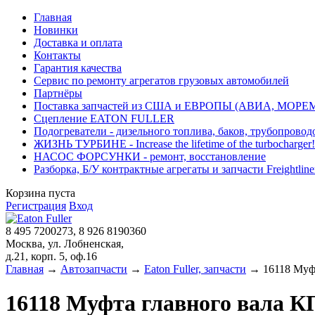
Главная
Новинки
Доставка и оплата
Контакты
Гарантия качества
Сервис по ремонту агрегатов грузовых автомобилей
Партнёры
Поставка запчастей из США и ЕВРОПЫ (АВИА, МОРЕ
Сцепление EATON FULLER
Подогреватели - дизельного топлива, баков, трубопровод
ЖИЗНЬ ТУРБИНЕ - Increase the lifetime of the turbocharger!
НАСОС ФОРСУНКИ - ремонт, восстановление
Разборка, Б/У контрактные агрегаты и запчасти Freightliner, 
Корзина пуста
Регистрация
Вход
8 495 7200273, 8 926 8190360
Москва, ул. Лобненская,
д.21, корп. 5, оф.16
Главная
→
Автозапчасти
→
Eaton Fuller, запчасти
→ 16118 Муфт
16118 Муфта главного вала 