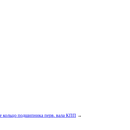
е кольцо подшипника перв. вала КПП
→