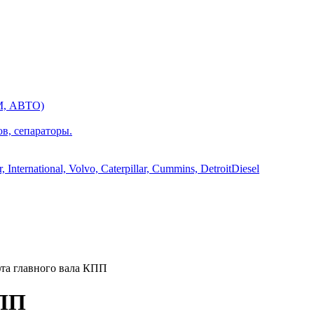
М, АВТО)
ов, сепараторы.
International, Volvo, Caterpillar, Cummins, DetroitDiesel
а главного вала КПП
КПП