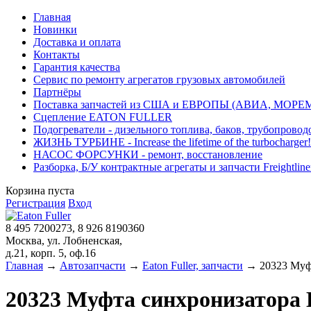
Главная
Новинки
Доставка и оплата
Контакты
Гарантия качества
Сервис по ремонту агрегатов грузовых автомобилей
Партнёры
Поставка запчастей из США и ЕВРОПЫ (АВИА, МОРЕ
Сцепление EATON FULLER
Подогреватели - дизельного топлива, баков, трубопровод
ЖИЗНЬ ТУРБИНЕ - Increase the lifetime of the turbocharger!
НАСОС ФОРСУНКИ - ремонт, восстановление
Разборка, Б/У контрактные агрегаты и запчасти Freightliner, 
Корзина пуста
Регистрация
Вход
8 495 7200273, 8 926 8190360
Москва, ул. Лобненская,
д.21, корп. 5, оф.16
Главная
→
Автозапчасти
→
Eaton Fuller, запчасти
→ 20323 Муфт
20323 Муфта синхронизатора 