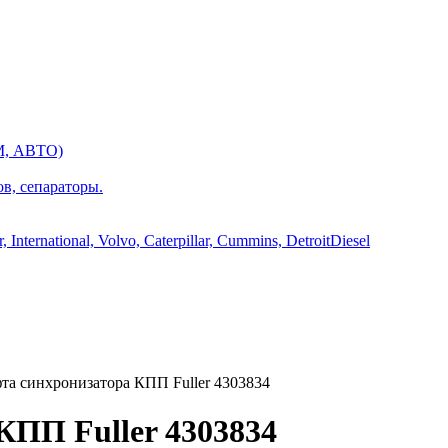
М, АВТО)
ов, сепараторы.
International, Volvo, Caterpillar, Cummins, DetroitDiesel
а синхронизатора КПП Fuller 4303834
КПП Fuller 4303834