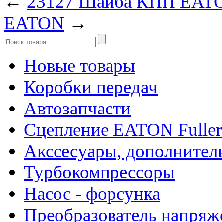
←
23127 Шайба КПП EA
EATON
→
Новые товары
Коробки передач
Автозапчасти
Сцепление EATON Fuller
Акссесуары, дополнител
Турбокомпрессоры
Насос - форсунка
Преобразователь напря