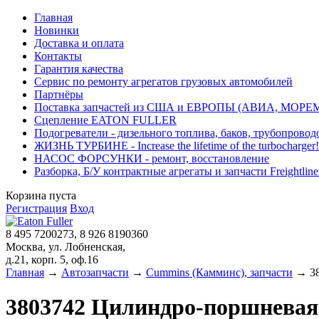
Главная
Новинки
Доставка и оплата
Контакты
Гарантия качества
Сервис по ремонту агрегатов грузовых автомобилей
Партнёры
Поставка запчастей из США и ЕВРОПЫ (АВИА, МОРЕ
Сцепление EATON FULLER
Подогреватели - дизельного топлива, баков, трубопровод
ЖИЗНЬ ТУРБИНЕ - Increase the lifetime of the turbocharger!
НАСОС ФОРСУНКИ - ремонт, восстановление
Разборка, Б/У контрактные агрегаты и запчасти Freightliner, 
Корзина пуста
Регистрация
Вход
8 495 7200273, 8 926 8190360
Москва, ул. Лобненская,
д.21, корп. 5, оф.16
Главная
→
Автозапчасти
→
Cummins (Камминс), запчасти
→ 38
3803742 Цилиндро-поршнева