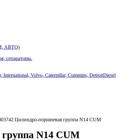
М, АВТО)
ов, сепараторы.
International, Volvo, Caterpillar, Cummins, DetroitDiesel
03742 Цилиндро-поршневая группа N14 CUM
я группа N14 CUM