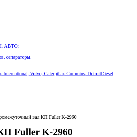
М, АВТО)
ов, сепараторы.
International, Volvo, Caterpillar, Cummins, DetroitDiesel
омежуточный вал КП Fuller K-2960
П Fuller K-2960