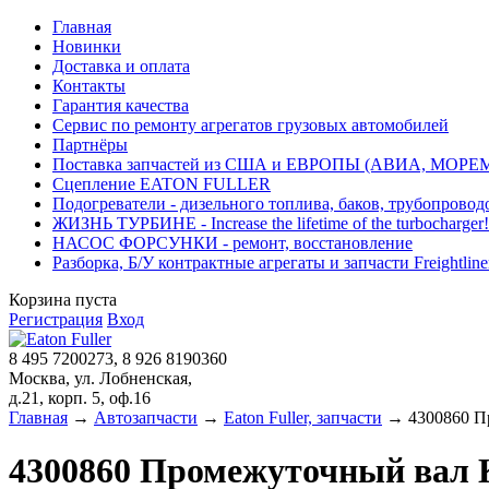
Главная
Новинки
Доставка и оплата
Контакты
Гарантия качества
Сервис по ремонту агрегатов грузовых автомобилей
Партнёры
Поставка запчастей из США и ЕВРОПЫ (АВИА, МОРЕ
Сцепление EATON FULLER
Подогреватели - дизельного топлива, баков, трубопровод
ЖИЗНЬ ТУРБИНЕ - Increase the lifetime of the turbocharger!
НАСОС ФОРСУНКИ - ремонт, восстановление
Разборка, Б/У контрактные агрегаты и запчасти Freightliner, 
Корзина пуста
Регистрация
Вход
8 495 7200273, 8 926 8190360
Москва, ул. Лобненская,
д.21, корп. 5, оф.16
Главная
→
Автозапчасти
→
Eaton Fuller, запчасти
→ 4300860 Пр
4300860 Промежуточный вал К