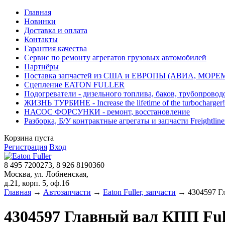
Главная
Новинки
Доставка и оплата
Контакты
Гарантия качества
Сервис по ремонту агрегатов грузовых автомобилей
Партнёры
Поставка запчастей из США и ЕВРОПЫ (АВИА, МОРЕ
Сцепление EATON FULLER
Подогреватели - дизельного топлива, баков, трубопровод
ЖИЗНЬ ТУРБИНЕ - Increase the lifetime of the turbocharger!
НАСОС ФОРСУНКИ - ремонт, восстановление
Разборка, Б/У контрактные агрегаты и запчасти Freightliner, 
Корзина пуста
Регистрация
Вход
8 495 7200273, 8 926 8190360
Москва, ул. Лобненская,
д.21, корп. 5, оф.16
Главная
→
Автозапчасти
→
Eaton Fuller, запчасти
→ 4304597 Гл
4304597 Главный вал КПП Ful