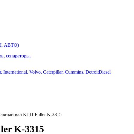
М, АВТО)
ов, сепараторы.
International, Volvo, Caterpillar, Cummins, DetroitDiesel
авный вал КПП Fuller K-3315
ler K-3315