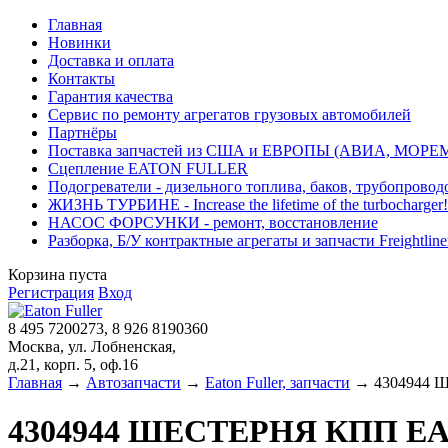
Главная
Новинки
Доставка и оплата
Контакты
Гарантия качества
Сервис по ремонту агрегатов грузовых автомобилей
Партнёры
Поставка запчастей из США и ЕВРОПЫ (АВИА, МОРЕ
Сцепление EATON FULLER
Подогреватели - дизельного топлива, баков, трубопровод
ЖИЗНЬ ТУРБИНЕ - Increase the lifetime of the turbocharger!
НАСОС ФОРСУНКИ - ремонт, восстановление
Разборка, Б/У контрактные агрегаты и запчасти Freightliner, 
Корзина пуста
Регистрация
Вход
8 495 7200273, 8 926 8190360
Москва, ул. Лобненская,
д.21, корп. 5, оф.16
Главная
→
Автозапчасти
→
Eaton Fuller, запчасти
→ 4304944 
4304944 ШЕСТЕРНЯ КПП E