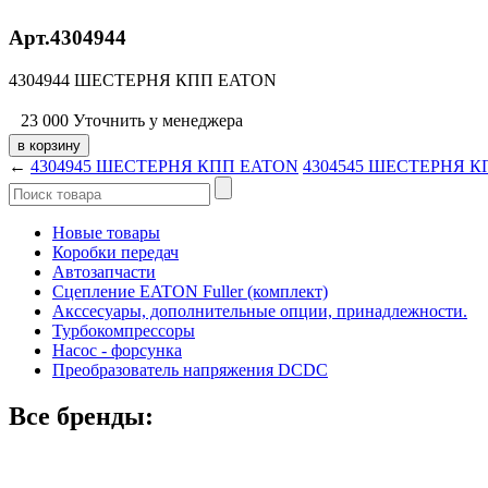
Арт.4304944
4304944 ШЕСТЕРНЯ КПП EATON
23 000
Уточнить у менеджера
←
4304945 ШЕСТЕРНЯ КПП EATON
4304545 ШЕСТЕРНЯ К
Новые товары
Коробки передач
Автозапчасти
Сцепление EATON Fuller (комплект)
Акссесуары, дополнительные опции, принадлежности.
Турбокомпрессоры
Насос - форсунка
Преобразователь напряжения DCDC
Все бренды: