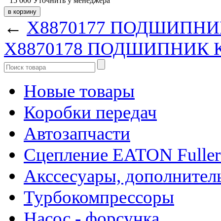
15 000
Уточнить у менеджера
←
X8870177 ПОДШИПНИК
X8870178 ПОДШИПНИК К
Новые товары
Коробки передач
Автозапчасти
Сцепление EATON Fuller
Акссесуары, дополнител
Турбокомпрессоры
Насос - форсунка