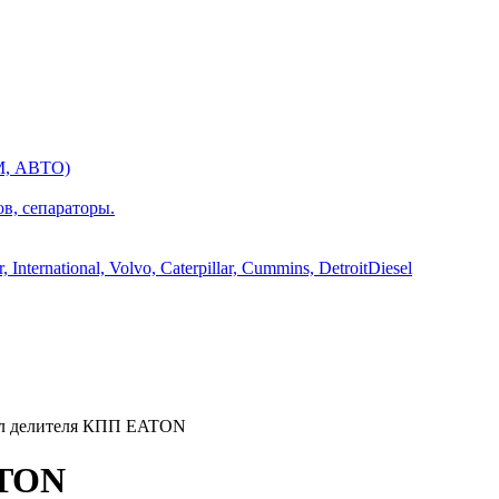
М, АВТО)
ов, сепараторы.
International, Volvo, Caterpillar, Cummins, DetroitDiesel
л делителя КПП EATON
ATON