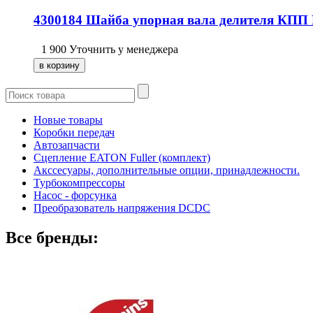
4300184 Шайба упорная вала делителя КПП F
1 900
Уточнить у менеджера
Новые товары
Коробки передач
Автозапчасти
Сцепление EATON Fuller (комплект)
Акссесуары, дополнительные опции, принадлежности.
Турбокомпрессоры
Насос - форсунка
Преобразователь напряжения DCDC
Все бренды: