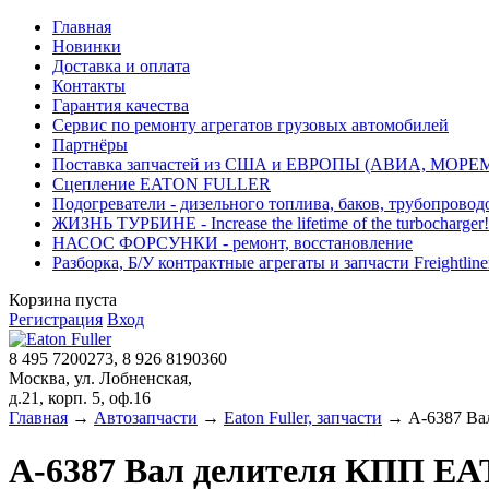
Главная
Новинки
Доставка и оплата
Контакты
Гарантия качества
Сервис по ремонту агрегатов грузовых автомобилей
Партнёры
Поставка запчастей из США и ЕВРОПЫ (АВИА, МОРЕ
Сцепление EATON FULLER
Подогреватели - дизельного топлива, баков, трубопровод
ЖИЗНЬ ТУРБИНЕ - Increase the lifetime of the turbocharger!
НАСОС ФОРСУНКИ - ремонт, восстановление
Разборка, Б/У контрактные агрегаты и запчасти Freightliner, 
Корзина пуста
Регистрация
Вход
8 495 7200273, 8 926 8190360
Москва, ул. Лобненская,
д.21, корп. 5, оф.16
Главная
→
Автозапчасти
→
Eaton Fuller, запчасти
→ A-6387 Ва
A-6387 Вал делителя КПП E