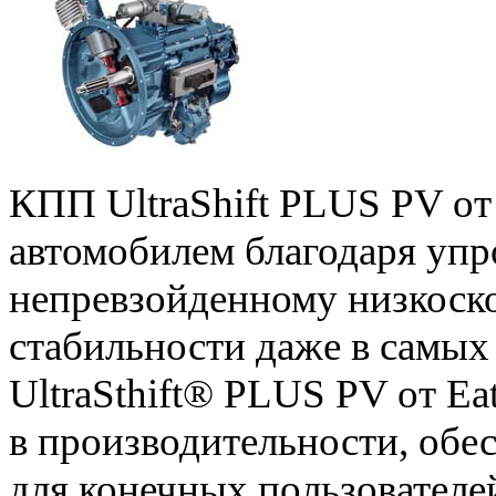
КПП UltraShift PLUS PV от
автомобилем благодаря уп
непревзойденному низкоск
стабильности даже в самых
UltraSthift® PLUS PV от Ea
в производительности, обе
для конечных пользователе