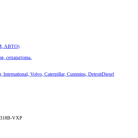
М, АВТО)
ов, сепараторы.
International, Volvo, Caterpillar, Cummins, DetroitDiesel
318B-VXP