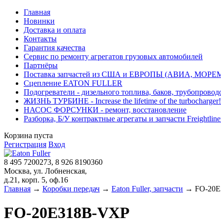
Главная
Новинки
Доставка и оплата
Контакты
Гарантия качества
Сервис по ремонту агрегатов грузовых автомобилей
Партнёры
Поставка запчастей из США и ЕВРОПЫ (АВИА, МОРЕ
Сцепление EATON FULLER
Подогреватели - дизельного топлива, баков, трубопровод
ЖИЗНЬ ТУРБИНЕ - Increase the lifetime of the turbocharger!
НАСОС ФОРСУНКИ - ремонт, восстановление
Разборка, Б/У контрактные агрегаты и запчасти Freightliner, 
Корзина пуста
Регистрация
Вход
8 495 7200273, 8 926 8190360
Москва, ул. Лобненская,
д.21, корп. 5, оф.16
Главная
→
Коробки передач
→
Eaton Fuller, запчасти
→ FO-20E
FO-20E318B-VXP