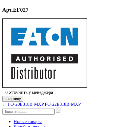
Арт.EF027
0
Уточнить у менеджера
←
FO-20E318B-MXP
FO-22E318B-MXP
→
Новые товары
Коробки передач