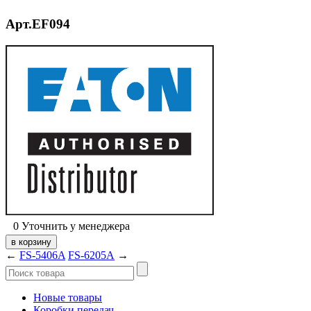
Арт.EF094
0
Уточнить у менеджера
←
FS-5406A
FS-6205A
→
Новые товары
Коробки передач