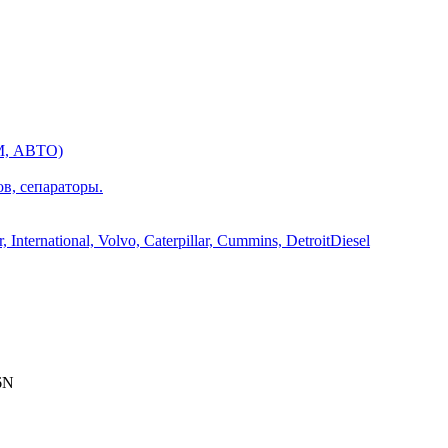
М, АВТО)
ов, сепараторы.
International, Volvo, Caterpillar, Cummins, DetroitDiesel
6N