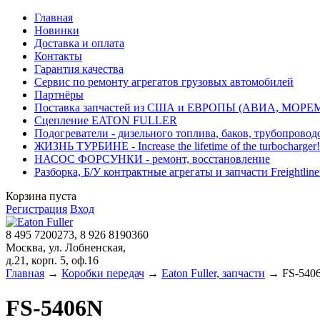
Главная
Новинки
Доставка и оплата
Контакты
Гарантия качества
Сервис по ремонту агрегатов грузовых автомобилей
Партнёры
Поставка запчастей из США и ЕВРОПЫ (АВИА, МОРЕ
Сцепление EATON FULLER
Подогреватели - дизельного топлива, баков, трубопровод
ЖИЗНЬ ТУРБИНЕ - Increase the lifetime of the turbocharger!
НАСОС ФОРСУНКИ - ремонт, восстановление
Разборка, Б/У контрактные агрегаты и запчасти Freightliner, 
Корзина пуста
Регистрация
Вход
8 495 7200273, 8 926 8190360
Москва, ул. Лобненская,
д.21, корп. 5, оф.16
Главная
→
Коробки передач
→
Eaton Fuller, запчасти
→ FS-540
FS-5406N