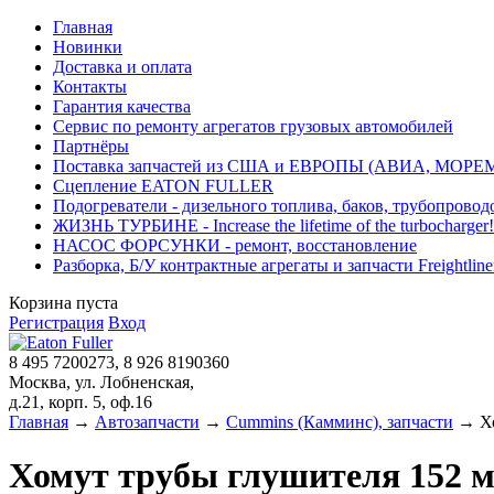
Главная
Новинки
Доставка и оплата
Контакты
Гарантия качества
Сервис по ремонту агрегатов грузовых автомобилей
Партнёры
Поставка запчастей из США и ЕВРОПЫ (АВИА, МОРЕ
Сцепление EATON FULLER
Подогреватели - дизельного топлива, баков, трубопровод
ЖИЗНЬ ТУРБИНЕ - Increase the lifetime of the turbocharger!
НАСОС ФОРСУНКИ - ремонт, восстановление
Разборка, Б/У контрактные агрегаты и запчасти Freightliner, 
Корзина пуста
Регистрация
Вход
8 495 7200273, 8 926 8190360
Москва, ул. Лобненская,
д.21, корп. 5, оф.16
Главная
→
Автозапчасти
→
Cummins (Камминс), запчасти
→ Хо
Хомут трубы глушителя 152 м