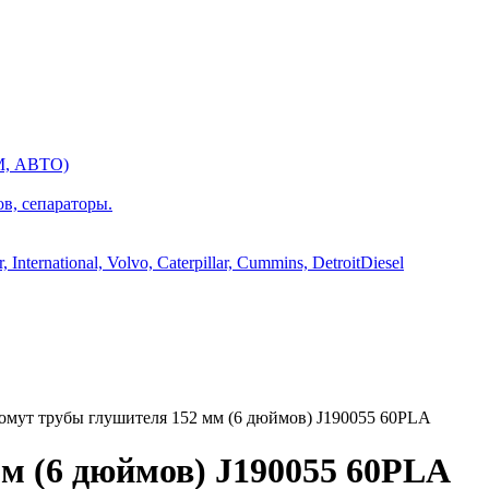
М, АВТО)
ов, сепараторы.
International, Volvo, Caterpillar, Cummins, DetroitDiesel
мут трубы глушителя 152 мм (6 дюймов) J190055 60PLA
м (6 дюймов) J190055 60PLA