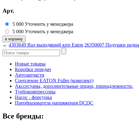
Арт.
5 000
Уточнить у менеджера
5 000
Уточнить у менеджера
←
4303649 Вал выходящий кпп Eaton
26350007 Подушки радиат
Новые товары
Коробки передач
Автозапчасти
Сцепление EATON Fuller (комплект)
Акссесуары, дополнительные опции, принадлежности.
Турбокомпрессоры
Насос - форсунка
Преобразователь напряжения DCDC
Все бренды: