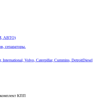
М, АВТО)
ов, сепараторы.
International, Volvo, Caterpillar, Cummins, DetroitDiesel
комплект КПП