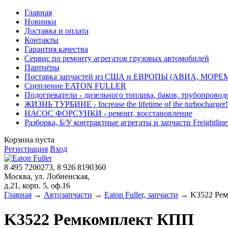
Главная
Новинки
Доставка и оплата
Контакты
Гарантия качества
Сервис по ремонту агрегатов грузовых автомобилей
Партнёры
Поставка запчастей из США и ЕВРОПЫ (АВИА, МОРЕ
Сцепление EATON FULLER
Подогреватели - дизельного топлива, баков, трубопровод
ЖИЗНЬ ТУРБИНЕ - Increase the lifetime of the turbocharger!
НАСОС ФОРСУНКИ - ремонт, восстановление
Разборка, Б/У контрактные агрегаты и запчасти Freightliner, 
Корзина пуста
Регистрация
Вход
8 495 7200273, 8 926 8190360
Москва, ул. Лобненская,
д.21, корп. 5, оф.16
Главная
→
Автозапчасти
→
Eaton Fuller, запчасти
→ K3522 Рем
K3522 Ремкомплект КПП