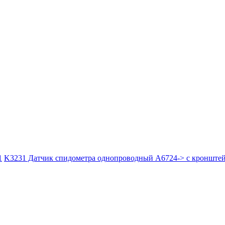
1
K3231 Датчик спидометра однопроводный A6724-> с кронште