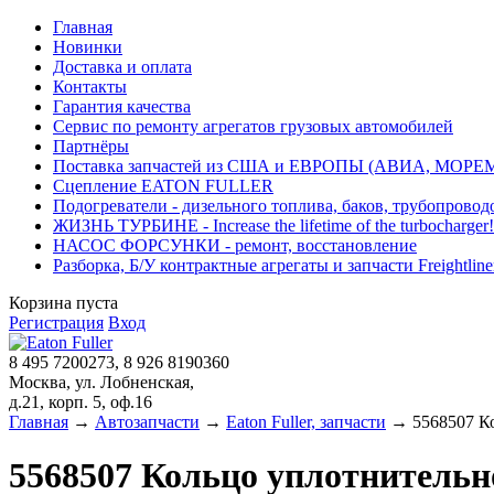
Главная
Новинки
Доставка и оплата
Контакты
Гарантия качества
Сервис по ремонту агрегатов грузовых автомобилей
Партнёры
Поставка запчастей из США и ЕВРОПЫ (АВИА, МОРЕ
Сцепление EATON FULLER
Подогреватели - дизельного топлива, баков, трубопровод
ЖИЗНЬ ТУРБИНЕ - Increase the lifetime of the turbocharger!
НАСОС ФОРСУНКИ - ремонт, восстановление
Разборка, Б/У контрактные агрегаты и запчасти Freightliner, 
Корзина пуста
Регистрация
Вход
8 495 7200273, 8 926 8190360
Москва, ул. Лобненская,
д.21, корп. 5, оф.16
Главная
→
Автозапчасти
→
Eaton Fuller, запчасти
→ 5568507 Ко
5568507 Кольцо уплотнительн