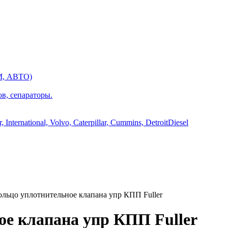
М, АВТО)
ов, сепараторы.
International, Volvo, Caterpillar, Cummins, DetroitDiesel
льцо уплотнительное клапана упр КПП Fuller
ое клапана упр КПП Fuller