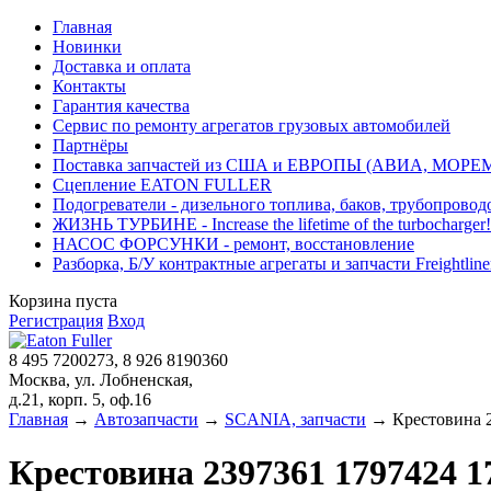
Главная
Новинки
Доставка и оплата
Контакты
Гарантия качества
Сервис по ремонту агрегатов грузовых автомобилей
Партнёры
Поставка запчастей из США и ЕВРОПЫ (АВИА, МОРЕ
Сцепление EATON FULLER
Подогреватели - дизельного топлива, баков, трубопровод
ЖИЗНЬ ТУРБИНЕ - Increase the lifetime of the turbocharger!
НАСОС ФОРСУНКИ - ремонт, восстановление
Разборка, Б/У контрактные агрегаты и запчасти Freightliner, 
Корзина пуста
Регистрация
Вход
8 495 7200273, 8 926 8190360
Москва, ул. Лобненская,
д.21, корп. 5, оф.16
Главная
→
Автозапчасти
→
SCANIA, запчасти
→ Крестовина 2
Крестовина 2397361 1797424 