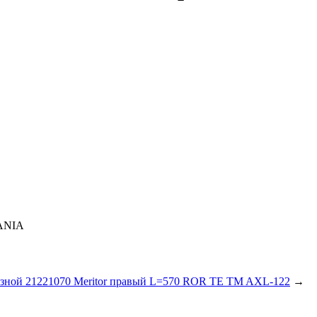
CANIA
зной 21221070 Meritor правый L=570 ROR TE TM AXL-122
→