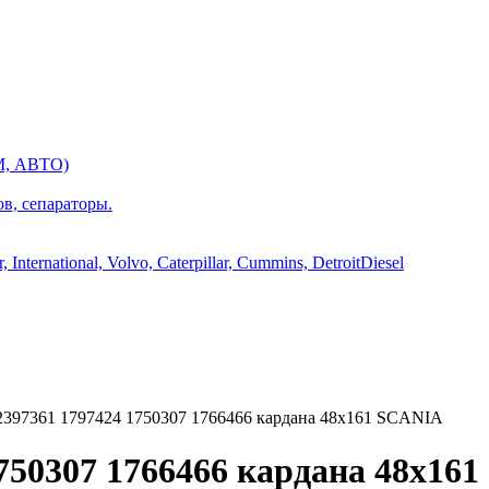
М, АВТО)
ов, сепараторы.
International, Volvo, Caterpillar, Cummins, DetroitDiesel
397361 1797424 1750307 1766466 кардана 48х161 SCANIA
1750307 1766466 кардана 48х16