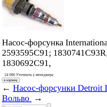
Насос-форсунка Internation
2593595C91; 1830741C93R
1830692C91,
24 000
Уточнить у менеджера
←
Насос-форсунки Detroit 
Вольво
→