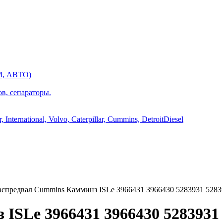
М, АВТО)
ов, сепараторы.
International, Volvo, Caterpillar, Cummins, DetroitDiesel
спредвал Cummins Камминз ISLe 3966431 3966430 5283931 5283
ISLe 3966431 3966430 5283931