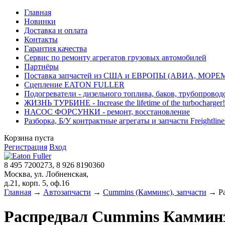
Главная
Новинки
Доставка и оплата
Контакты
Гарантия качества
Сервис по ремонту агрегатов грузовых автомобилей
Партнёры
Поставка запчастей из США и ЕВРОПЫ (АВИА, МОРЕ
Сцепление EATON FULLER
Подогреватели - дизельного топлива, баков, трубопровод
ЖИЗНЬ ТУРБИНЕ - Increase the lifetime of the turbocharger!
НАСОС ФОРСУНКИ - ремонт, восстановление
Разборка, Б/У контрактные агрегаты и запчасти Freightliner, 
Корзина пуста
Регистрация
Вход
8 495 7200273, 8 926 8190360
Москва, ул. Лобненская,
д.21, корп. 5, оф.16
Главная
→
Автозапчасти
→
Cummins (Камминс), запчасти
→ Ра
Распредвал Cummins Камминз 