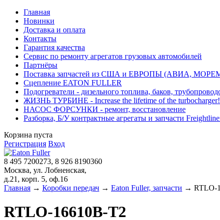
Главная
Новинки
Доставка и оплата
Контакты
Гарантия качества
Сервис по ремонту агрегатов грузовых автомобилей
Партнёры
Поставка запчастей из США и ЕВРОПЫ (АВИА, МОРЕ
Сцепление EATON FULLER
Подогреватели - дизельного топлива, баков, трубопровод
ЖИЗНЬ ТУРБИНЕ - Increase the lifetime of the turbocharger!
НАСОС ФОРСУНКИ - ремонт, восстановление
Разборка, Б/У контрактные агрегаты и запчасти Freightliner, 
Корзина пуста
Регистрация
Вход
8 495 7200273, 8 926 8190360
Москва, ул. Лобненская,
д.21, корп. 5, оф.16
Главная
→
Коробки передач
→
Eaton Fuller, запчасти
→ RTLO-1
RTLO-16610B-T2