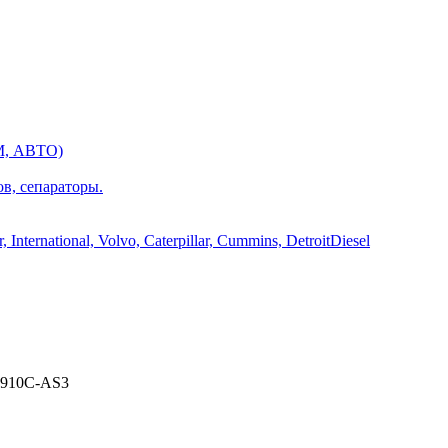
М, АВТО)
ов, сепараторы.
International, Volvo, Caterpillar, Cummins, DetroitDiesel
910C-AS3