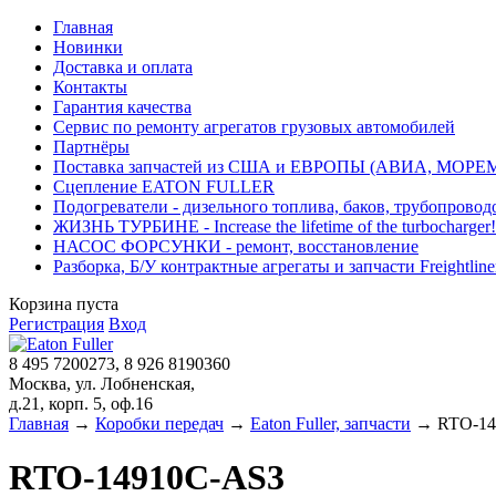
Главная
Новинки
Доставка и оплата
Контакты
Гарантия качества
Сервис по ремонту агрегатов грузовых автомобилей
Партнёры
Поставка запчастей из США и ЕВРОПЫ (АВИА, МОРЕ
Сцепление EATON FULLER
Подогреватели - дизельного топлива, баков, трубопровод
ЖИЗНЬ ТУРБИНЕ - Increase the lifetime of the turbocharger!
НАСОС ФОРСУНКИ - ремонт, восстановление
Разборка, Б/У контрактные агрегаты и запчасти Freightliner, 
Корзина пуста
Регистрация
Вход
8 495 7200273, 8 926 8190360
Москва, ул. Лобненская,
д.21, корп. 5, оф.16
Главная
→
Коробки передач
→
Eaton Fuller, запчасти
→ RTO-14
RTO-14910C-AS3