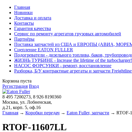
Главная
Новинки
Доставка и оплата
Контакты
Гарантия качества
Сервис по ремонту агрегатов грузовых автомобилей
Партнёры
Поставка запчастей из США и ЕВРОПЫ (АВИА, МОРЕ
Сцепление EATON FULLER
Подогреватели - дизельного топлива, баков, трубопровод
ЖИЗНЬ ТУРБИНЕ - Increase the lifetime of the turbocharger!
НАСОС ФОРСУНКИ - ремонт, восстановление
Разборка, Б/У контрактные агрегаты и запчасти Freightliner, 
Корзина пуста
Регистрация
Вход
8 495 7200273, 8 926 8190360
Москва, ул. Лобненская,
д.21, корп. 5, оф.16
Главная
→
Коробки передач
→
Eaton Fuller, запчасти
→ RTOF-1
RTOF-11607LL