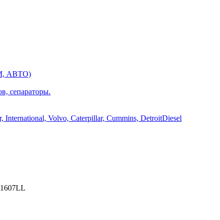
М, АВТО)
ов, сепараторы.
International, Volvo, Caterpillar, Cummins, DetroitDiesel
1607LL