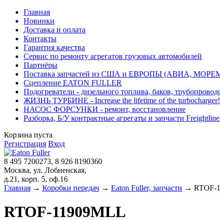
Главная
Новинки
Доставка и оплата
Контакты
Гарантия качества
Сервис по ремонту агрегатов грузовых автомобилей
Партнёры
Поставка запчастей из США и ЕВРОПЫ (АВИА, МОРЕ
Сцепление EATON FULLER
Подогреватели - дизельного топлива, баков, трубопровод
ЖИЗНЬ ТУРБИНЕ - Increase the lifetime of the turbocharger!
НАСОС ФОРСУНКИ - ремонт, восстановление
Разборка, Б/У контрактные агрегаты и запчасти Freightliner, 
Корзина пуста
Регистрация
Вход
8 495 7200273, 8 926 8190360
Москва, ул. Лобненская,
д.21, корп. 5, оф.16
Главная
→
Коробки передач
→
Eaton Fuller, запчасти
→ RTOF-1
RTOF-11909MLL