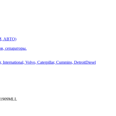
М, АВТО)
ов, сепараторы.
International, Volvo, Caterpillar, Cummins, DetroitDiesel
1909MLL