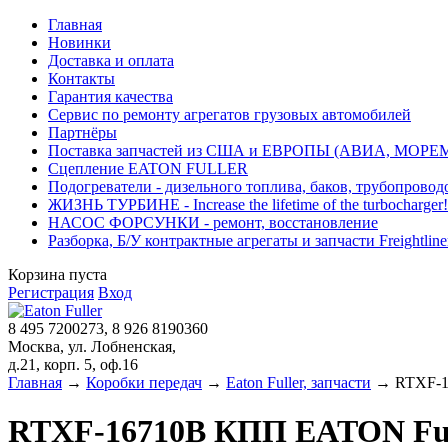
Главная
Новинки
Доставка и оплата
Контакты
Гарантия качества
Сервис по ремонту агрегатов грузовых автомобилей
Партнёры
Поставка запчастей из США и ЕВРОПЫ (АВИА, МОРЕ
Сцепление EATON FULLER
Подогреватели - дизельного топлива, баков, трубопровод
ЖИЗНЬ ТУРБИНЕ - Increase the lifetime of the turbocharger!
НАСОС ФОРСУНКИ - ремонт, восстановление
Разборка, Б/У контрактные агрегаты и запчасти Freightliner, 
Корзина пуста
Регистрация
Вход
8 495 7200273, 8 926 8190360
Москва, ул. Лобненская,
д.21, корп. 5, оф.16
Главная
→
Коробки передач
→
Eaton Fuller, запчасти
→ RTXF-1
RTXF-16710B КПП EATON Ful