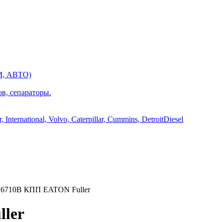
М, АВТО)
ов, сепараторы.
International, Volvo, Caterpillar, Cummins, DetroitDiesel
6710B КПП EATON Fuller
ler