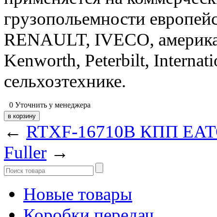
грузопольемности европей
RENAULT, IVECO, американс
Kenworth, Peterbilt, Internat
сельхозтехнике.
0
Уточнить у менеджера
←
RTXF-16710B КПП EATO
Fuller
→
Новые товары
Коробки передач