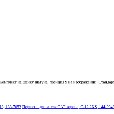
. Комплект на шейку шатуна, позиция 9 на изображении. Стандар
13, 133-7053
Поршень двигателя CAT корона, C-12 2KS, 144-2948