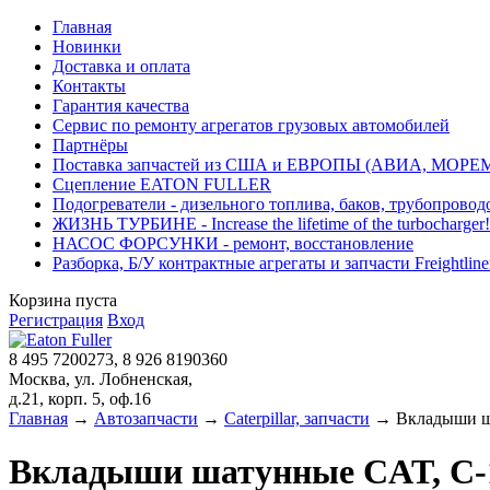
Главная
Новинки
Доставка и оплата
Контакты
Гарантия качества
Сервис по ремонту агрегатов грузовых автомобилей
Партнёры
Поставка запчастей из США и ЕВРОПЫ (АВИА, МОРЕ
Сцепление EATON FULLER
Подогреватели - дизельного топлива, баков, трубопровод
ЖИЗНЬ ТУРБИНЕ - Increase the lifetime of the turbocharger!
НАСОС ФОРСУНКИ - ремонт, восстановление
Разборка, Б/У контрактные агрегаты и запчасти Freightliner, 
Корзина пуста
Регистрация
Вход
8 495 7200273, 8 926 8190360
Москва, ул. Лобненская,
д.21, корп. 5, оф.16
Главная
→
Автозапчасти
→
Caterpillar, запчасти
→ Вкладыши шат
Вкладыши шатунные CAT, C-12,