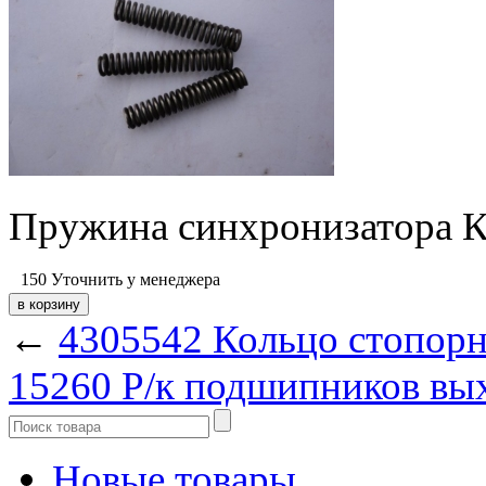
Пружина синхронизатора К
150
Уточнить у менеджера
←
4305542 Кольцо стопорн
15260 Р/к подшипников вых
Новые товары