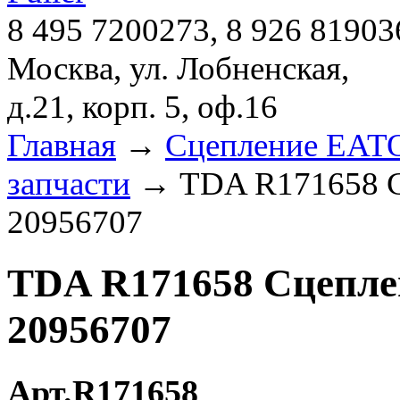
8 495 7200273, 8 926 81903
Москва, ул. Лобненская,
д.21, корп. 5, оф.16
Главная
→
Сцепление EATON
запчасти
→ TDA R171658 С
20956707
TDA R171658 Сцепле
20956707
Арт.R171658