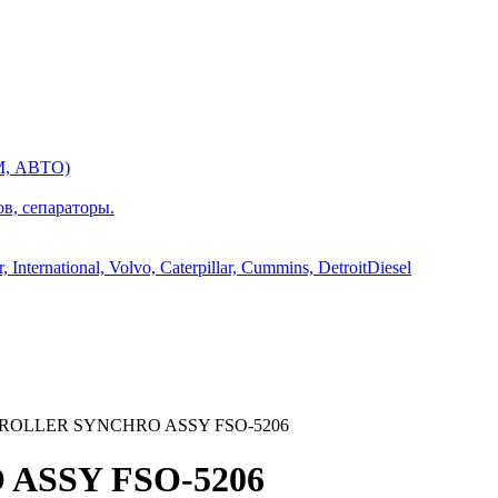
М, АВТО)
ов, сепараторы.
International, Volvo, Caterpillar, Cummins, DetroitDiesel
 ROLLER SYNCHRO ASSY FSO-5206
ASSY FSO-5206