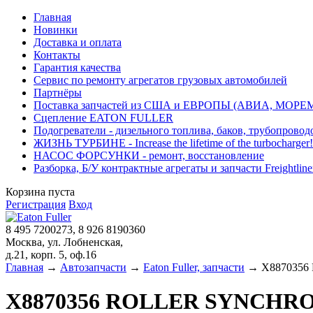
Главная
Новинки
Доставка и оплата
Контакты
Гарантия качества
Сервис по ремонту агрегатов грузовых автомобилей
Партнёры
Поставка запчастей из США и ЕВРОПЫ (АВИА, МОРЕ
Сцепление EATON FULLER
Подогреватели - дизельного топлива, баков, трубопровод
ЖИЗНЬ ТУРБИНЕ - Increase the lifetime of the turbocharger!
НАСОС ФОРСУНКИ - ремонт, восстановление
Разборка, Б/У контрактные агрегаты и запчасти Freightliner, 
Корзина пуста
Регистрация
Вход
8 495 7200273, 8 926 8190360
Москва, ул. Лобненская,
д.21, корп. 5, оф.16
Главная
→
Автозапчасти
→
Eaton Fuller, запчасти
→ X8870356
X8870356 ROLLER SYNCHRO 